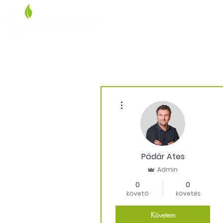
Overall range of productions
FŐOLDAL
SZOLGÁLTATÁ
További műveletek
Pádár Ates
Admin
0
0
követő
követés
Követem